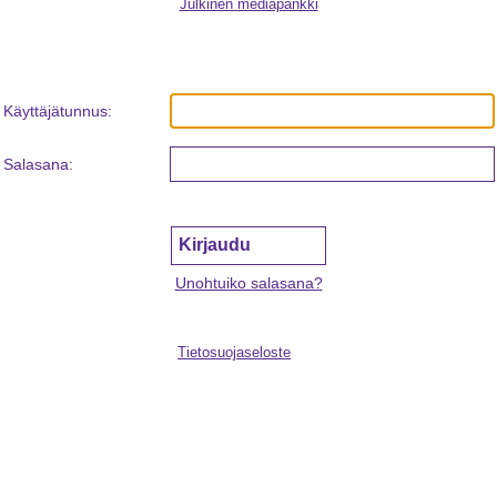
Julkinen mediapankki
Käyttäjätunnus:
Salasana:
Unohtuiko salasana?
Tietosuojaseloste